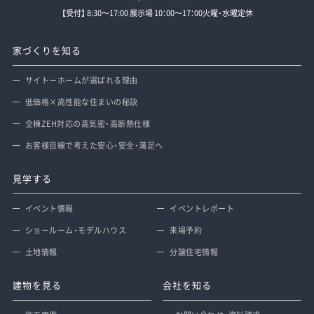
【受付】 8:30～17:00 展示場 10：00～17：00火曜・水曜定休
家づくりを知る
サイトーホームが選ばれる理由
低価格×高性能な住まいの秘訣
全棟ZEH対応の高気密・高断熱仕様
お客様目線で考えた安心・安全・満足へ
見学する
イベント情報
イベントレポート
ショールーム・モデルハウス
来場予約
土地情報
分譲住宅情報
建物を見る
会社を知る