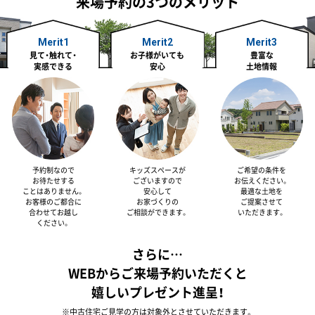
来場予約の3つのメリット
Merit1
Merit2
Merit3
見て・触れて・
お子様がいても
豊富な
実感できる
安心
土地情報
予約制なので
キッズスペースが
ご希望の条件を
お待たせする
ございますので
お伝えください。
ことはありません。
安心して
最適な土地を
お客様のご都合に
お家づくりの
ご提案させて
合わせてお越し
ご相談ができます。
いただきます。
ください。
さらに…
WEBからご来場予約いただくと
嬉しいプレゼント進呈！
※中古住宅ご見学の方は対象外とさせていただきます。